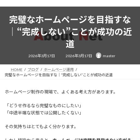
コ
ナ
ン
ビ
テ
ゲ
完璧なホームページを目指すな
ン
ー
｜“完成しない”ことが成功の近
ツ
シ
へ
ョ
道
ス
ン
キ
に
ッ
移
最
2026年3月17日
2026年3月17日
master
終
プ
動
更
新
日
HOME
ブログ
ホームページ運用
時
完璧なホームページを目指すな｜“完成しない”ことが成功の近道
:
ホームページ制作の現場で、よくある考え方があります。
「どうせ作るなら完璧なものにしたい」
「中途半端な状態では公開したくない」
その気持ちはとてもよく分かります。